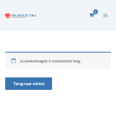
Ga
naar
de
inhoud
Je winkelwagen is momenteel leeg.
Terug naar winkel