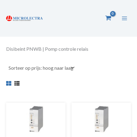
Ga
naar
de
inhoud
Disibeint PNWB | Pomp controle relais