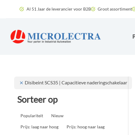
Ga
Al 51 Jaar de leverancier voor B2B
Groot assortiment
naar
de
inhoud
Disibeint SCS35 | Capacitieve naderingschakelaar
Sorteer op
Populariteit
Nieuw
Prijs: laag naar hoog
Prijs: hoog naar laag