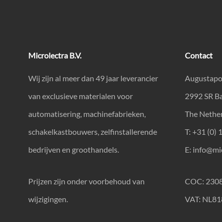
Microlectra B.V.
Contact
Wij zijn al meer dan 49 jaar leverancier
Augustapo
van exclusieve materialen voor
2992 SR B
automatisering, machinefabrieken,
The Nethe
schakelkastbouwers, zelfinstallerende
T: +31 (0) 
bedrijven en groothandels.
E:
info@mic
Prijzen zijn onder voorbehoud van
COC: 230
wijzigingen.
VAT: NL8