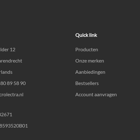
Quick link
lder 12
Producten
arendrecht
Onze merken
rlands
Aanbiedingen
180 89 58 90
Bestsellers
rolectra.nl
Account aanvragen
82671
18593520B01