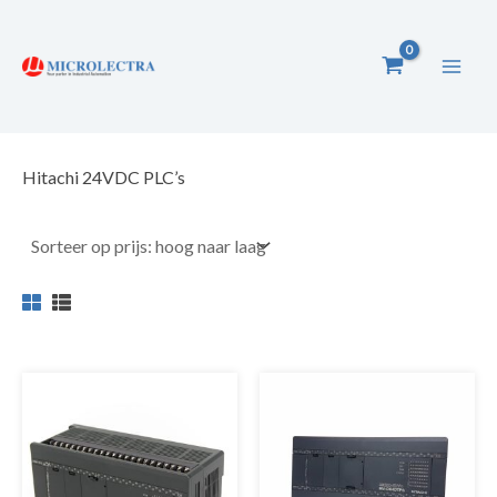
Ga
naar
de
inhoud
Hitachi 24VDC PLC’s