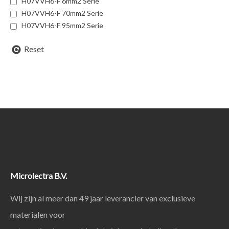
H07VVH6-F 6mm2 Serie
H07VVH6-F 70mm2 Serie
H07VVH6-F 95mm2 Serie
Reset
Microlectra B.V.
Wij zijn al meer dan 49 jaar leverancier van exclusieve
materialen voor