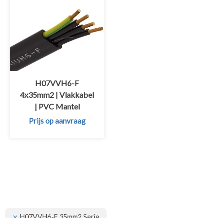
H07VVH6-F
4x35mm2 | Vlakkabel
| PVC Mantel
Prijs op aanvraag
H07VVH6-F 35mm2 Serie