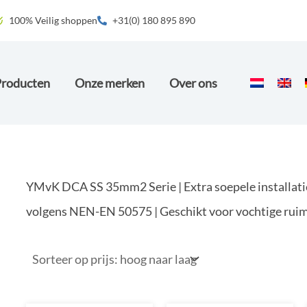
100% Veilig shoppen
+31(0) 180 895 890
Producten
Onze merken
Over ons
YMvK DCA SS 35mm2 Serie | Extra soepele installatie
volgens NEN-EN 50575 | Geschikt voor vochtige rui