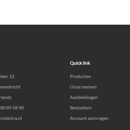
Quick link
lder 12
Producten
arendrecht
Onze merken
rlands
Aanbiedingen
180 89 58 90
Bestsellers
rolectra.nl
Account aanvragen