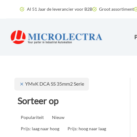
Ga
Al 51 Jaar de leverancier voor B2B
Groot assortiment
naar
de
inhoud
YMvK DCA SS 35mm2 Serie
Sorteer op
Populariteit
Nieuw
Prijs: laag naar hoog
Prijs: hoog naar laag