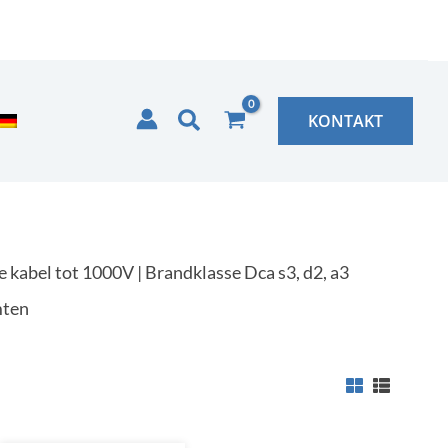
Zoeken
KONTAKT
 kabel tot 1000V | Brandklasse Dca s3, d2, a3
mten