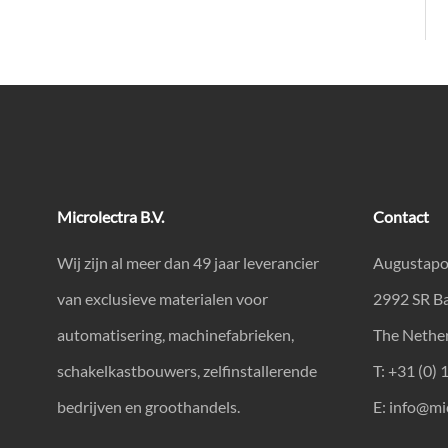
Microlectra B.V.
Contact
Wij zijn al meer dan 49 jaar leverancier
Augustapo
van exclusieve materialen voor
2992 SR B
automatisering, machinefabrieken,
The Nethe
schakelkastbouwers, zelfinstallerende
T: +31 (0) 
bedrijven en groothandels.
E:
info@mic