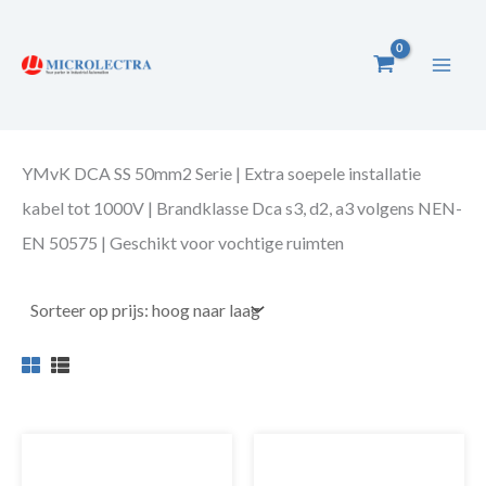
Ga
naar
de
inhoud
YMvK DCA SS 50mm2 Serie | Extra soepele installatie
kabel tot 1000V | Brandklasse Dca s3, d2, a3 volgens NEN-
EN 50575 | Geschikt voor vochtige ruimten