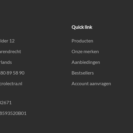
Quick link
lder 12
Producten
arendrecht
Onze merken
rlands
Aanbiedingen
180 89 58 90
Bestsellers
rolectra.nl
Account aanvragen
82671
18593520B01