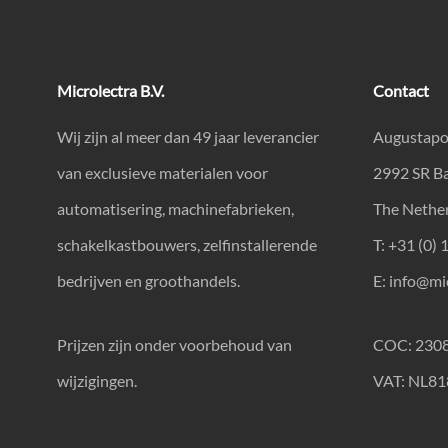
Microlectra B.V.
Contact
Wij zijn al meer dan 49 jaar leverancier
Augustapo
van exclusieve materialen voor
2992 SR B
automatisering, machinefabrieken,
The Nethe
schakelkastbouwers, zelfinstallerende
T: +31 (0) 
bedrijven en groothandels.
E:
info@mic
Prijzen zijn onder voorbehoud van
COC: 230
wijzigingen.
VAT: NL8