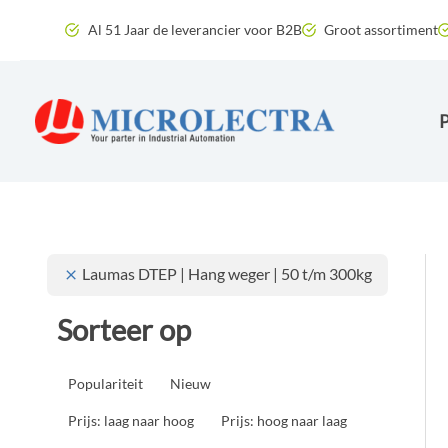
Ga
Al 51 Jaar de leverancier voor B2B
Groot assortiment
naar
de
inhoud
Laumas DTEP | Hang weger | 50 t/m 300kg
Sorteer op
Populariteit
Nieuw
Prijs: laag naar hoog
Prijs: hoog naar laag