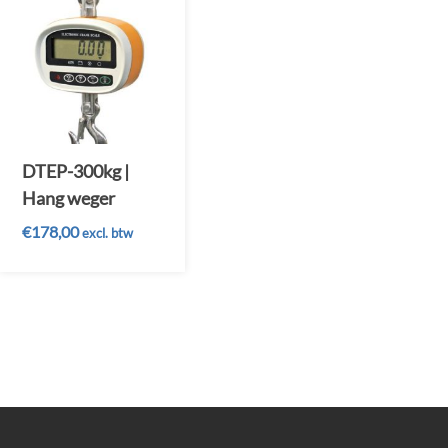
DTEP-300kg |
Hang weger
€
178,00
excl. btw