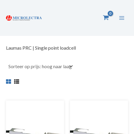
Ga
naar
de
inhoud
Laumas PRC | Single point loadcell