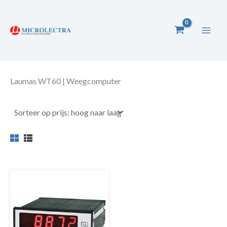
Ga
naar
de
inhoud
Laumas WT60 | Weegcomputer