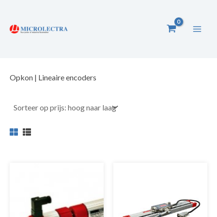
Ga
naar
de
inhoud
Opkon | Lineaire encoders