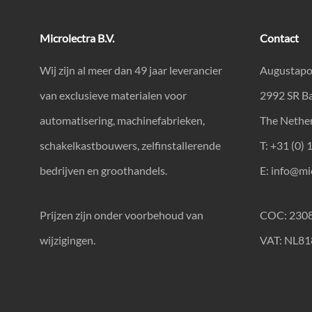
Microlectra B.V.
Contact
Wij zijn al meer dan 49 jaar leverancier
Augustapo
van exclusieve materialen voor
2992 SR B
automatisering, machinefabrieken,
The Nethe
schakelkastbouwers, zelfinstallerende
T: +31 (0) 
bedrijven en groothandels.
E:
info@mic
Prijzen zijn onder voorbehoud van
COC: 230
wijzigingen.
VAT: NL8