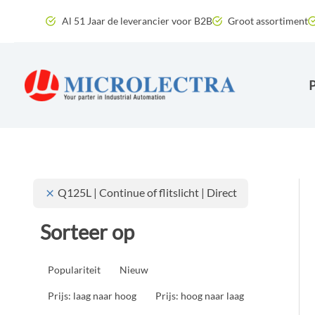
Ga
Al 51 Jaar de leverancier voor B2B
Groot assortiment
naar
de
inhoud
Q125L | Continue of flitslicht | Direct
Sorteer op
Populariteit
Nieuw
Prijs: laag naar hoog
Prijs: hoog naar laag