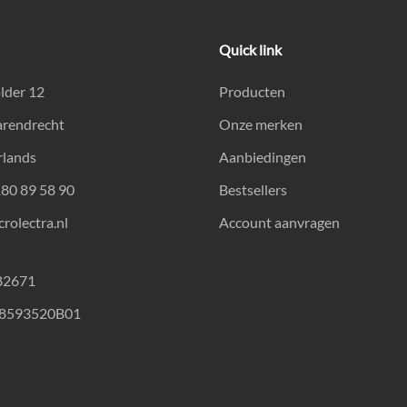
Quick link
lder 12
Producten
arendrecht
Onze merken
rlands
Aanbiedingen
180 89 58 90
Bestsellers
rolectra.nl
Account aanvragen
82671
18593520B01