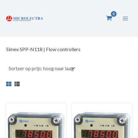
Ga
naar
de
inhoud
Simex SPP-N118 | Flow controllers