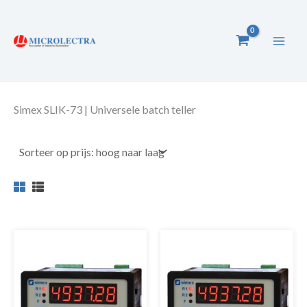
Ga
naar
de
inhoud
Simex SLIK-73 | Universele batch teller