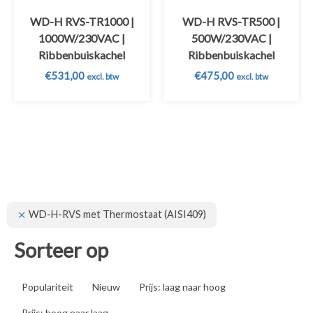
WD-H RVS-TR1000 |
WD-H RVS-TR500 |
1000W/230VAC |
500W/230VAC |
Ribbenbuiskachel
Ribbenbuiskachel
€
531,00
€
475,00
excl. btw
excl. btw
WD-H-RVS met Thermostaat (AISI409)
Sorteer op
Populariteit
Nieuw
Prijs: laag naar hoog
Prijs: hoog naar laag