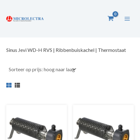
Ga
naar
de
inhoud
Sinus Jevi WD-H RVS | Ribbenbuiskachel | Thermostaat