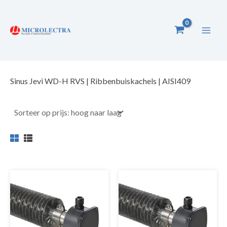
Ga
naar
de
inhoud
Sinus Jevi WD-H RVS | Ribbenbuiskachels | AISI409