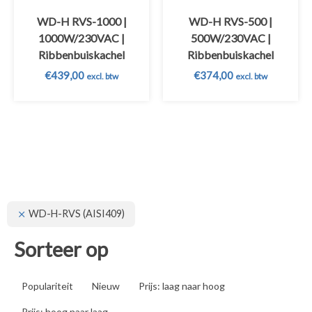
WD-H RVS-1000 |
WD-H RVS-500 |
1000W/230VAC |
500W/230VAC |
Ribbenbuiskachel
Ribbenbuiskachel
€
439,00
€
374,00
excl. btw
excl. btw
WD-H-RVS (AISI409)
Sorteer op
Populariteit
Nieuw
Prijs: laag naar hoog
Prijs: hoog naar laag