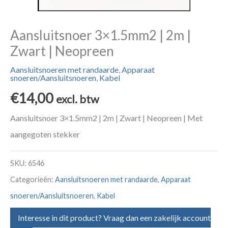
Aansluitsnoer 3×1.5mm2 | 2m |
Zwart | Neopreen
Aansluitsnoeren met randaarde
,
Apparaat
snoeren/Aansluitsnoeren
,
Kabel
€
14,00
excl. btw
Aansluitsnoer 3×1.5mm2 | 2m | Zwart | Neopreen | Met
aangegoten stekker
SKU:
6546
Categorieën:
Aansluitsnoeren met randaarde
,
Apparaat
snoeren/Aansluitsnoeren
,
Kabel
Interesse in dit product? Vraag dan een zakelijk account