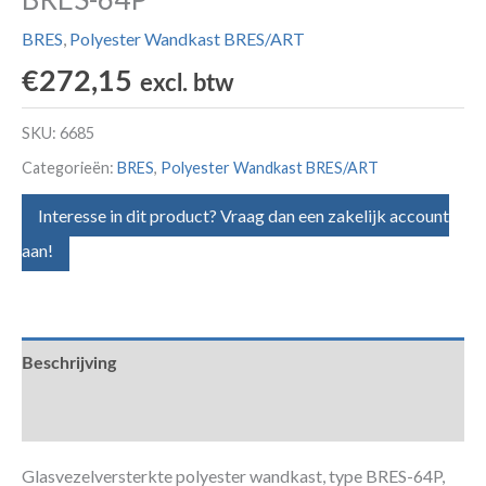
BRES
,
Polyester Wandkast BRES/ART
€
272,15
excl. btw
SKU:
6685
Categorieën:
BRES
,
Polyester Wandkast BRES/ART
Interesse in dit product? Vraag dan een zakelijk account
aan!
Beschrijving
Aanvullende informatie
Glasvezelversterkte polyester wandkast, type BRES-64P,