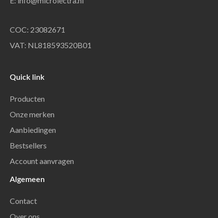
E:
info@microlectra.nl
COC: 23082671
VAT: NL818593520B01
Quick link
Producten
Onze merken
Aanbiedingen
Bestsellers
Account aanvragen
Algemeen
Contact
Over ons