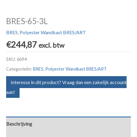
BRES-65-3L
BRES
,
Polyester Wandkast BRES/ART
€
244,87
excl. btw
SKU:
6694
Categorieën:
BRES
,
Polyester Wandkast BRES/ART
Interesse in dit product? Vraag dan een zakelijk account
aan!
Beschrijving