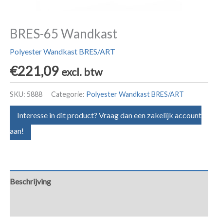
BRES-65 Wandkast
Polyester Wandkast BRES/ART
€
221,09
excl. btw
SKU:
5888
Categorie:
Polyester Wandkast BRES/ART
Interesse in dit product? Vraag dan een zakelijk account
aan!
Beschrijving
Aanvullende informatie