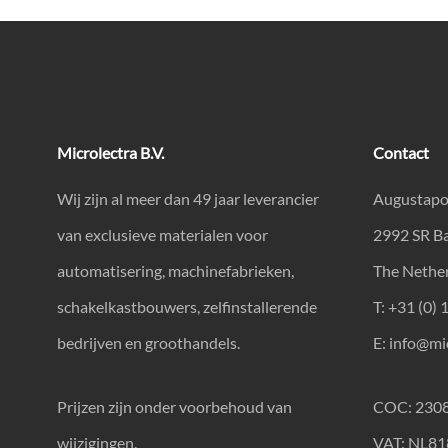
Microlectra B.V.
Contact
Wij zijn al meer dan 49 jaar leverancier
Augustapo
van exclusieve materialen voor
2992 SR B
automatisering, machinefabrieken,
The Nethe
schakelkastbouwers, zelfinstallerende
T: +31 (0) 
bedrijven en groothandels.
E:
info@mic
Prijzen zijn onder voorbehoud van
COC: 230
wijzigingen.
VAT: NL8