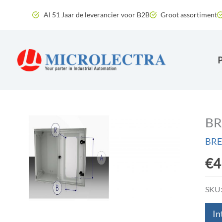
Ga
Al 51 Jaar de leverancier voor B2B
Groot assortiment
naar
de
inhoud
BR
BRE
€
4
SKU
In