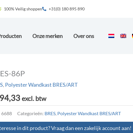
100% Veilig shoppen
+31(0) 180 895 890
Producten
Onze merken
Over ons
ES-86P
S
,
Polyester Wandkast BRES/ART
94,33
excl. btw
:
6688
Categorieën:
BRES
,
Polyester Wandkast BRES/ART
teresse in dit product? Vraag dan een zakelijk account aan!