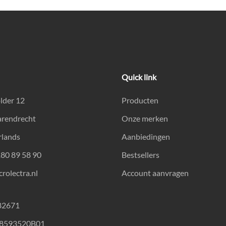
Quick link
lder 12
Producten
arendrecht
Onze merken
rlands
Aanbiedingen
180 89 58 90
Bestsellers
rolectra.nl
Account aanvragen
82671
18593520B01