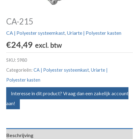
CA-215
CA | Polyester systeemkast
,
Uriarte | Polyester kasten
€
24,49
excl. btw
SKU:
5980
Categorieën:
CA | Polyester systeemkast
,
Uriarte |
Polyester kasten
Interesse in dit product? Vraag dan een zakelijk account
aan!
Beschrijving