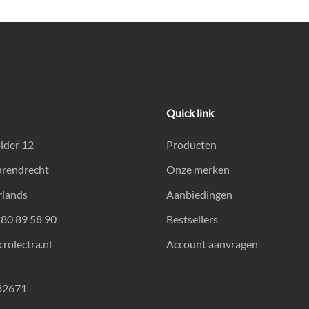
Quick link
lder 12
Producten
arendrecht
Onze merken
rlands
Aanbiedingen
180 89 58 90
Bestsellers
rolectra.nl
Account aanvragen
82671