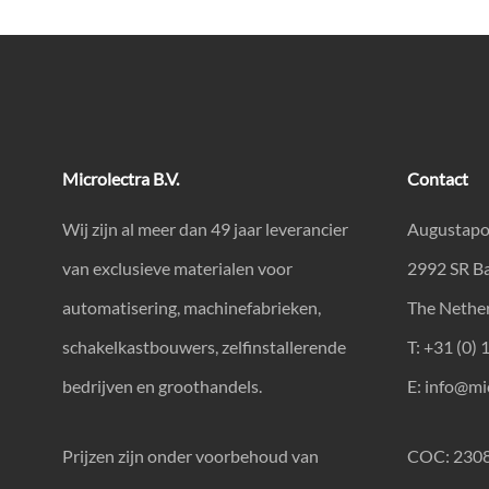
Microlectra B.V.
Contact
Wij zijn al meer dan 49 jaar leverancier
Augustapo
van exclusieve materialen voor
2992 SR B
automatisering, machinefabrieken,
The Nethe
schakelkastbouwers, zelfinstallerende
T: +31 (0) 
bedrijven en groothandels.
E:
info@mic
Prijzen zijn onder voorbehoud van
COC: 230