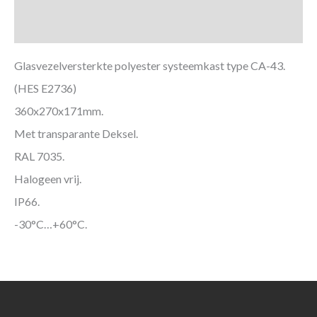
Aanvullende informatie
Glasvezelversterkte polyester systeemkast type CA-43.
(HES E2736)
360x270x171mm.
Met transparante Deksel.
RAL 7035.
Halogeen vrij.
IP66.
-30°C…+60°C.