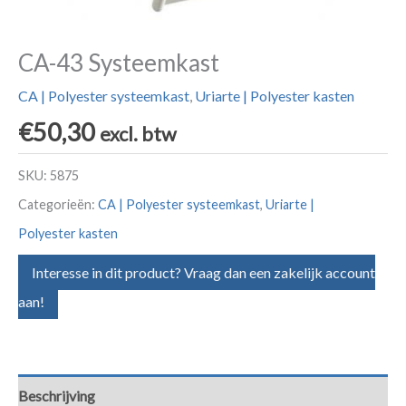
CA-43 Systeemkast
CA | Polyester systeemkast
,
Uriarte | Polyester kasten
€
50,30
excl. btw
SKU:
5875
Categorieën:
CA | Polyester systeemkast
,
Uriarte |
Polyester kasten
Interesse in dit product? Vraag dan een zakelijk account
aan!
Beschrijving