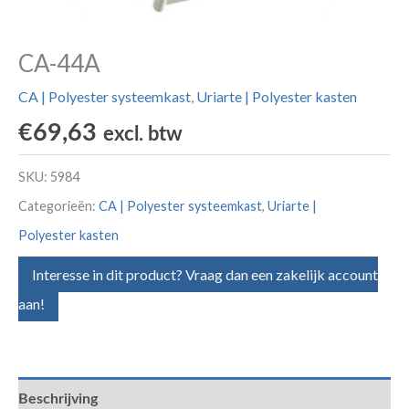
CA-44A
CA | Polyester systeemkast
,
Uriarte | Polyester kasten
€
69,63
excl. btw
SKU:
5984
Categorieën:
CA | Polyester systeemkast
,
Uriarte |
Polyester kasten
Interesse in dit product? Vraag dan een zakelijk account
aan!
Beschrijving