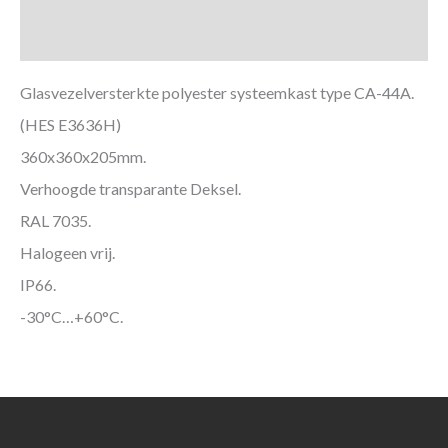
Aanvullende informatie
Glasvezelversterkte polyester systeemkast type CA-44A.
(HES E3636H)
360x360x205mm.
Verhoogde transparante Deksel.
RAL 7035.
Halogeen vrij.
IP66.
-30°C…+60°C.