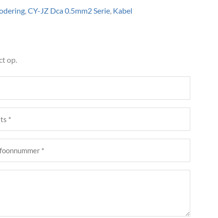
odering
,
CY-JZ Dca 0.5mm2 Serie
,
Kabel
t op.
s
st)
foonnummer
st)