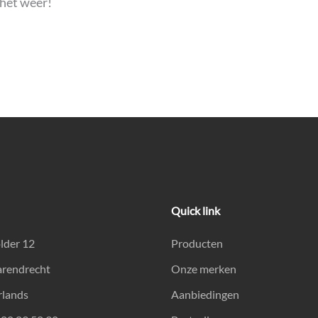
het weer!
Quick link
lder 12
Producten
arendrecht
Onze merken
rlands
Aanbiedingen