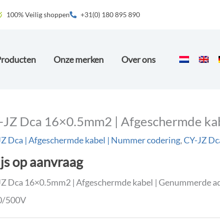
100% Veilig shoppen
+31(0) 180 895 890
Producten
Onze merken
Over ons
-JZ Dca 16×0.5mm2 | Afgeschermde ka
Z Dca | Afgeschermde kabel | Nummer codering
,
CY-JZ Dc
ijs op aanvraag
Z Dca 16×0.5mm2 | Afgeschermde kabel | Genummerde ade
00/500V