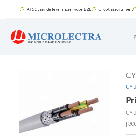
Ga
Al 51 Jaar de leverancier voor B2B
Groot assortiment
naar
de
inhoud
CY
CY-J
Pr
CY-J
| 3