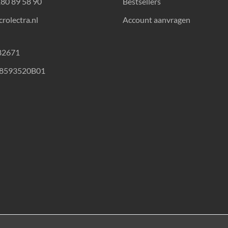
180 89 58 90
Bestsellers
rolectra.nl
Account aanvragen
82671
18593520B01