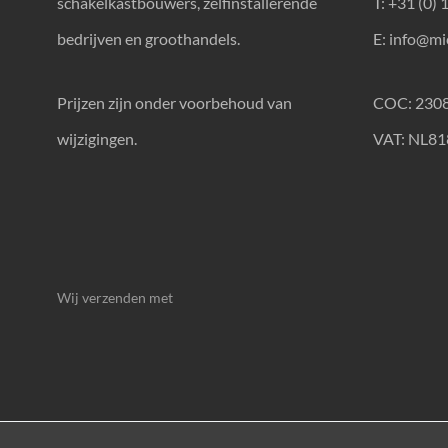
schakelkastbouwers, zelfinstallerende
T: +31 (0) 
bedrijven en groothandels.
E:
info@mic
Prijzen zijn onder voorbehoud van
COC: 230
wijzigingen.
VAT: NL8
Wij verzenden met