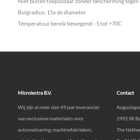
Niet buiten toepasbaar zonder bescherming tegen 
Buigradius: 15x de diameter
Temperatuur bereik bewegend: -5 tot +70C
Microlectra B.V.
Contact
Wij zijn al meer dan 49 jaar leverancier
Augustapo
van exclusieve materialen voor
2992 SR B
automatisering, machinefabrieken,
The Nethe