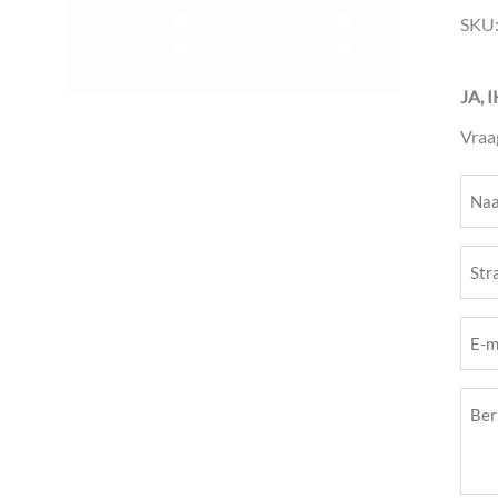
SKU
JA, 
Vraa
Naa
(Vere
Stra
(Vere
E-
mail
Beri
(Vere
(Vere