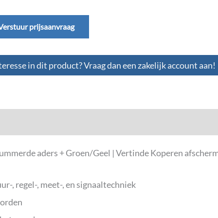
Verstuur prijsaanvraag
teresse in dit product? Vraag dan een zakelijk account aan!
ummerde aders + Groen/Geel | Vertinde Koperen afscherm
ur-, regel-, meet-, en signaaltechniek
worden