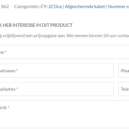
:
862
Categorieën:
CY-JZ Dca | Afgeschermde kabel | Nummer c
IK HEB INTERESSE IN DIT PRODUCT
g vrijblijvend een prijsopgave aan. We nemen binnen 24 uur contac
m
ist)
atnaam
Plaat
ist)
(Verei
Tele
adres
(Verei
cht
ist)
ist)