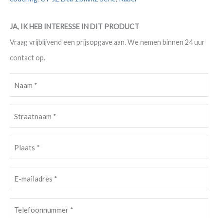
JA, IK HEB INTERESSE IN DIT PRODUCT
Vraag vrijblijvend een prijsopgave aan. We nemen binnen 24 uur
contact op.
Naam
(Vereist)
Straatnaam
(Vereist)
Plaats
(Vereist)
E-
mailadres
Telefoonnummer
(Vereist)