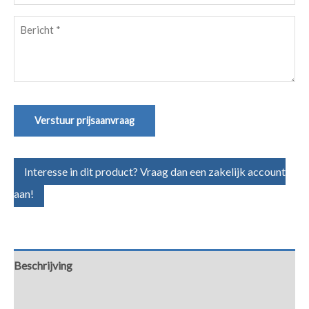
(Vereist)
Bericht
(Vereist)
Verstuur prijsaanvraag
Interesse in dit product? Vraag dan een zakelijk account
aan!
Beschrijving
Aanvullende informatie