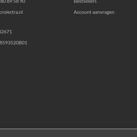
180 89 58 90
Bestsellers
rolectra.nl
Account aanvragen
82671
18593520B01