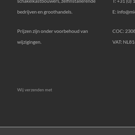
schakelkastbouwers, zelfinstallerende
T: +31 (0) 
bedrijven en groothandels.
E:
info@mic
Prijzen zijn onder voorbehoud van
COC: 230
wijzigingen.
VAT: NL8
Wij verzenden met