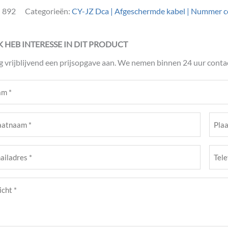
:
892
Categorieën:
CY-JZ Dca | Afgeschermde kabel | Nummer c
IK HEB INTERESSE IN DIT PRODUCT
g vrijblijvend een prijsopgave aan. We nemen binnen 24 uur contac
m
ist)
atnaam
Plaat
ist)
(Verei
Tele
adres
(Verei
cht
ist)
ist)