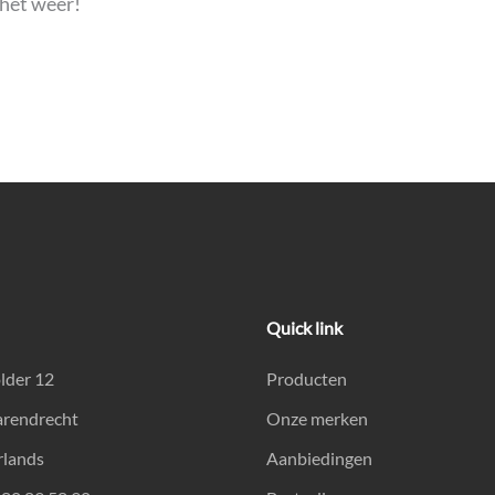
het weer!
Quick link
lder 12
Producten
arendrecht
Onze merken
rlands
Aanbiedingen