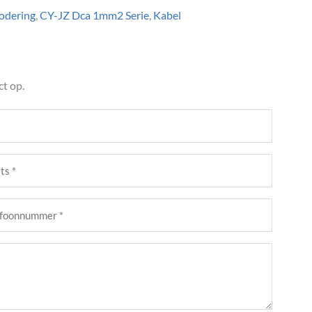
odering
,
CY-JZ Dca 1mm2 Serie
,
Kabel
t op.
s
st)
foonnummer
st)