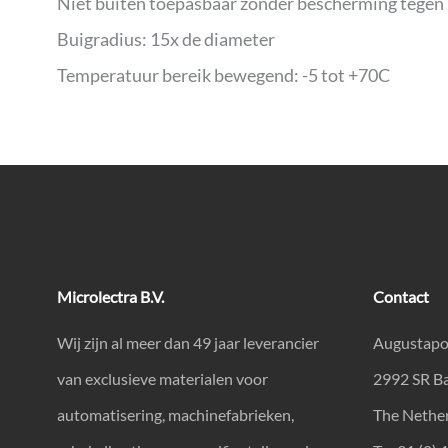
Niet buiten toepasbaar zonder bescherming tegen 
Buigradius: 15x de diameter
Temperatuur bereik bewegend: -5 tot +70C
Microlectra B.V.
Contact
Wij zijn al meer dan 49 jaar leverancier
Augustapo
van exclusieve materialen voor
2992 SR B
automatisering, machinefabrieken,
The Nethe