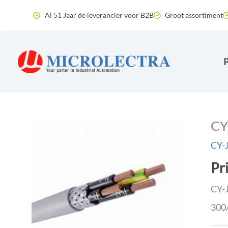
Ga
Al 51 Jaar de leverancier voor B2B
Groot assortiment
naar
de
inhoud
CY
CY-J
Pr
CY-J
300