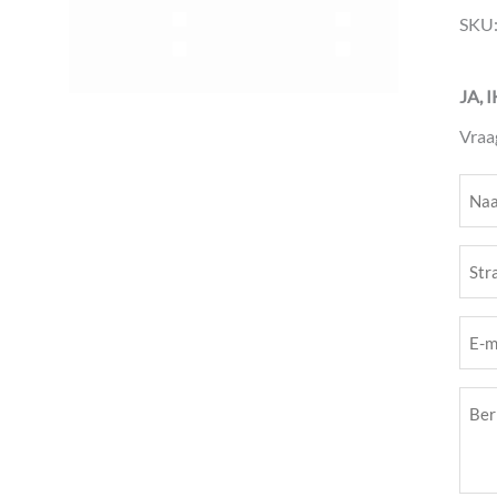
SKU
JA, 
Vraa
Naa
(Vere
Stra
(Vere
E-
mail
Beri
(Vere
(Vere