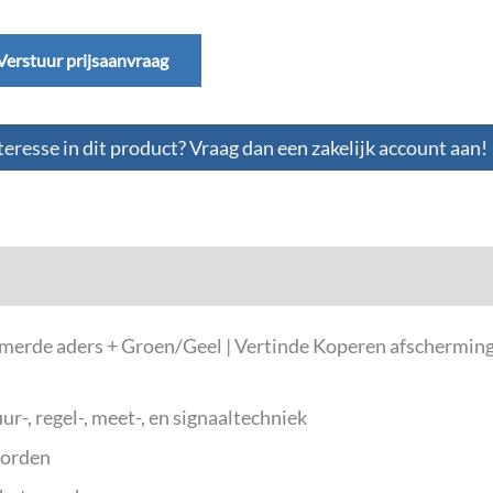
Verstuur prijsaanvraag
teresse in dit product? Vraag dan een zakelijk account aan!
erde aders + Groen/Geel | Vertinde Koperen afscherming
ur-, regel-, meet-, en signaaltechniek
worden