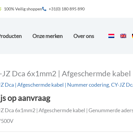
100% Veilig shoppen
+31(0) 180 895 890
Producten
Onze merken
Over ons
-JZ Dca 6x1mm2 | Afgeschermde kabel
Z Dca | Afgeschermde kabel | Nummer codering
,
CY-JZ Dc
ijs op aanvraag
Z Dca 6x1mm2 | Afgeschermde kabel | Genummerde aders 
/500V