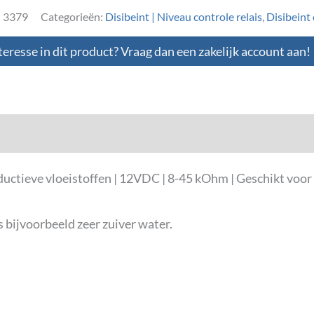
:
3379
Categorieën:
Disibeint | Niveau controle relais
,
Disibeint 
teresse in dit product? Vraag dan een zakelijk account aan!
loads
ctieve vloeistoffen | 12VDC | 8-45 kOhm | Geschikt voor s
s bijvoorbeeld zeer zuiver water.