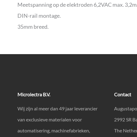
Meetspanning op de elektroden 6,2VAC max. 3,2m
DIN-rail montage.
35mm breed.
Microlectra B.V.
Contact
Wij zijn al meer dan 49 jaar leverancier
Augustapo
van exclusieve materialen voor
2992 SR B
automatisering, machinefabrieken,
The Nethe