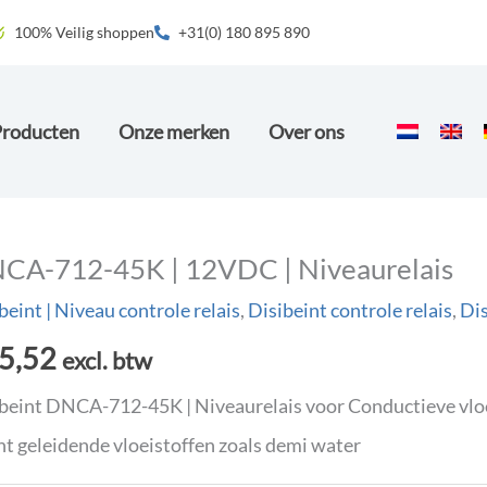
100% Veilig shoppen
+31(0) 180 895 890
Producten
Onze merken
Over ons
CA-712-45K | 12VDC | Niveaurelais
beint | Niveau controle relais
,
Disibeint controle relais
,
Dis
5,52
excl. btw
beint DNCA-712-45K | Niveaurelais voor Conductieve vloe
ht geleidende vloeistoffen zoals demi water