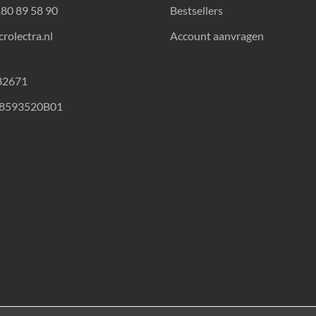
180 89 58 90
Bestsellers
rolectra.nl
Account aanvragen
82671
18593520B01