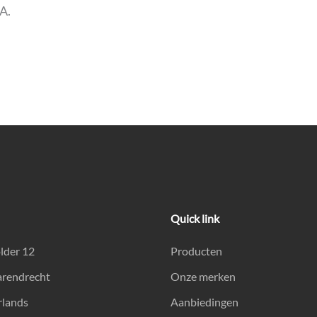
A.
Quick link
lder 12
Producten
arendrecht
Onze merken
rlands
Aanbiedingen