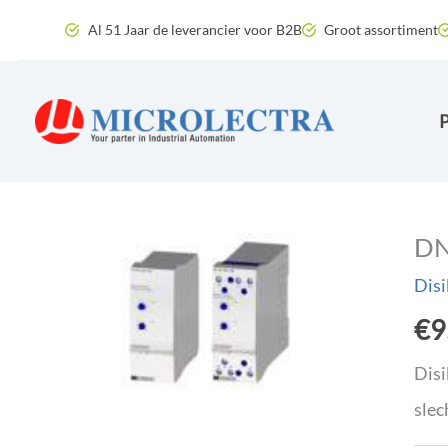
Ga
Al 51 Jaar de leverancier voor B2B
Groot assortiment
naar
de
inhoud
DN
Disi
€
9
Disi
slec