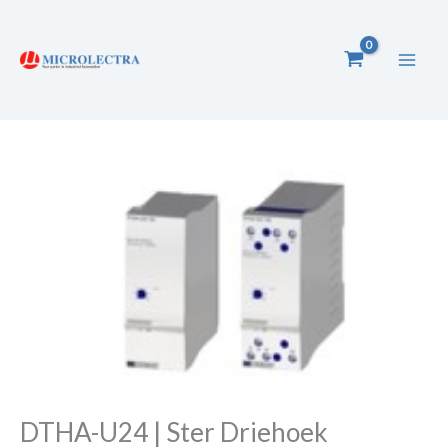
Ga
naar
de
inhoud
DTHA-U24 | Ster Driehoek