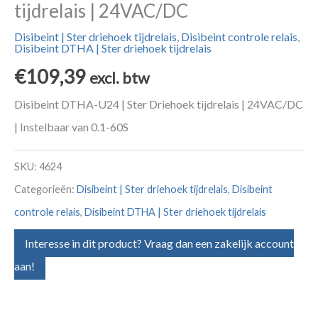
tijdrelais | 24VAC/DC
Disibeint | Ster driehoek tijdrelais
,
Disibeint controle relais
,
Disibeint DTHA | Ster driehoek tijdrelais
€
109,39
excl. btw
Disibeint DTHA-U24 | Ster Driehoek tijdrelais | 24VAC/DC
| Instelbaar van 0.1-60S
SKU:
4624
Categorieën:
Disibeint | Ster driehoek tijdrelais
,
Disibeint
controle relais
,
Disibeint DTHA | Ster driehoek tijdrelais
Interesse in dit product? Vraag dan een zakelijk account
aan!