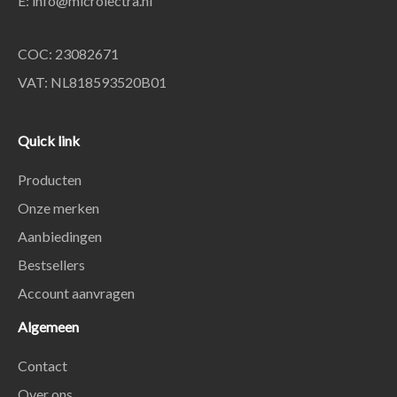
E:
info@microlectra.nl
COC: 23082671
VAT: NL818593520B01
Quick link
Producten
Onze merken
Aanbiedingen
Bestsellers
Account aanvragen
Algemeen
Contact
Over ons