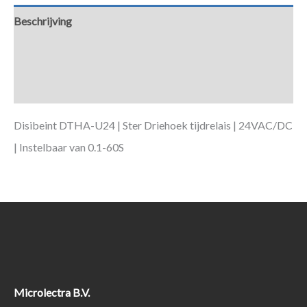
Beschrijving
Aanvullende informatie
Downloads
Disibeint DTHA-U24 | Ster Driehoek tijdrelais | 24VAC/DC
| Instelbaar van 0.1-60S
Microlectra B.V.