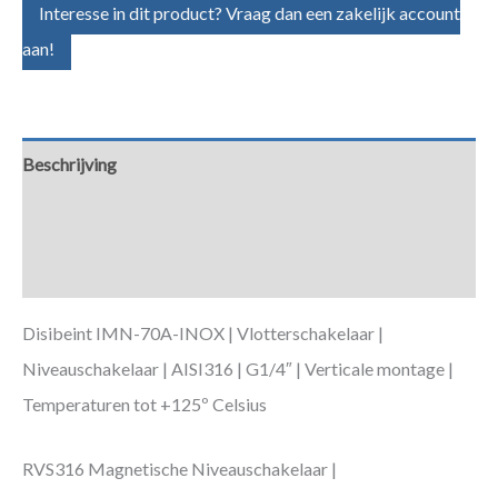
Interesse in dit product? Vraag dan een zakelijk account
aan!
Beschrijving
Aanvullende informatie
Downloads
Disibeint IMN-70A-INOX | Vlotterschakelaar |
Niveauschakelaar | AISI316 | G1/4″ | Verticale montage |
Temperaturen tot +125º Celsius
RVS316 Magnetische Niveauschakelaar |