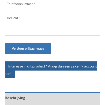
Telefoonnummer
(Vereist)
Bericht
(Vereist)
Verstuur prijsaanvraag
Interesse in dit product? Vraag dan een zakelijk account
aan!
Beschrijving