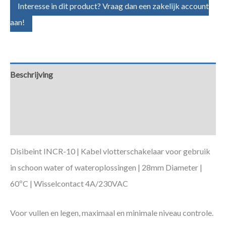
Interesse in dit product? Vraag dan een zakelijk account
aan!
Beschrijving
Aanvullende informatie
Downloads
Disibeint INCR-10 | Kabel vlotterschakelaar voor gebruik
in schoon water of wateroplossingen | 28mm Diameter |
60ºC | Wisselcontact 4A/230VAC
Voor vullen en legen, maximaal en minimale niveau controle.