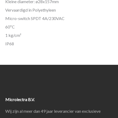
Kleine diameter: ø28x157mm
Vervaardigd in Polyethyleen
Micro-switch SPDT 4A/230VAC
60ºC
1 kg/cm²
IP68
Microlectra B.V.
Wij zijn al meer dan 49 jaar leverancier van exclusieve