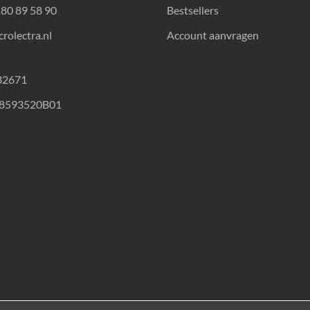
180 89 58 90
Bestsellers
rolectra.nl
Account aanvragen
82671
18593520B01