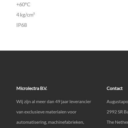
+60ºC
4 kg/cm²
IP68
Microlectra B.V.
Contact
Wij zijn al meer dan 49 jaar leverancier
Augustapo
van exclusieve materialen voor
2992 SR B
automatisering, machinefabrieken,
The Nethe