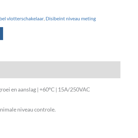
bel vlotterschakelaar
,
Disibeint niveau meting
groei en aanslag | +60ºC | 15A/250VAC
inimale niveau controle.