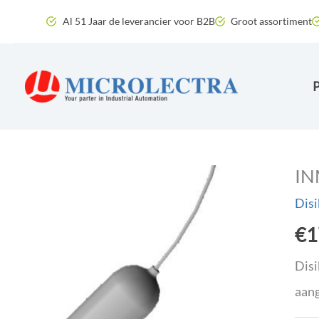
Ga
Al 51 Jaar de leverancier voor B2B
Groot assortiment
naar
de
inhoud
IN
Disi
€
1
Disi
aang