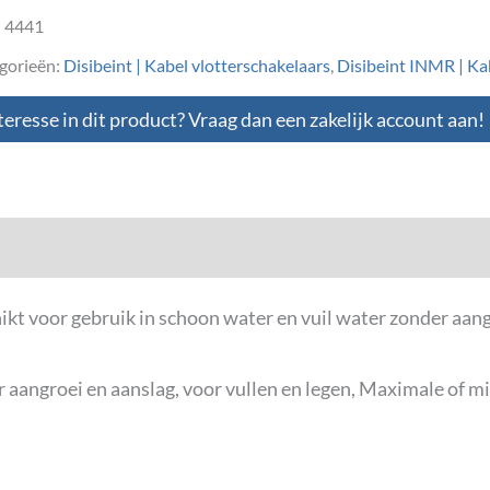
:
4441
gorieën:
Disibeint | Kabel vlotterschakelaars
,
Disibeint INMR | Ka
teresse in dit product? Vraag dan een zakelijk account aan!
loads
ikt voor gebruik in schoon water en vuil water zonder aan
 aangroei en aanslag, voor vullen en legen, Maximale of m