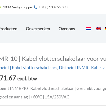
100% Veilig shoppen
+31(0) 180 895 890
Producten
Onze merken
Over ons
MR-10 | Kabel vlotterschakelaar voor vu
beint | Kabel vlotterschakelaars
,
Disibeint INMR | Kabel v
71,67
excl. btw
beint INMR-10 | Kabel vlotterschakelaar | Geschikt voor g
roei en aanslag | +60ºC | 15A/250VAC