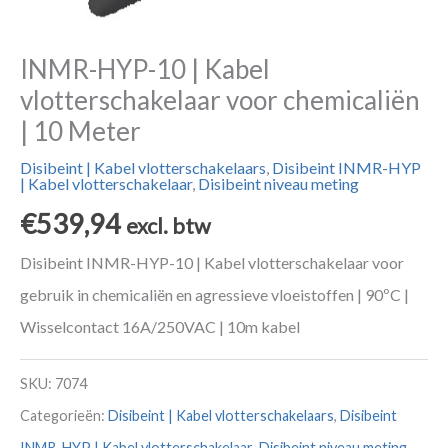
INMR-HYP-10 | Kabel
vlotterschakelaar voor chemicaliën
| 10 Meter
Disibeint | Kabel vlotterschakelaars
,
Disibeint INMR-HYP
| Kabel vlotterschakelaar
,
Disibeint niveau meting
€
539,94
excl. btw
Disibeint INMR-HYP-10 | Kabel vlotterschakelaar voor
gebruik in chemicaliën en agressieve vloeistoffen | 90ºC |
Wisselcontact 16A/250VAC | 10m kabel
SKU:
7074
Categorieën:
Disibeint | Kabel vlotterschakelaars
,
Disibeint
INMR-HYP | Kabel vlotterschakelaar
,
Disibeint niveau meting