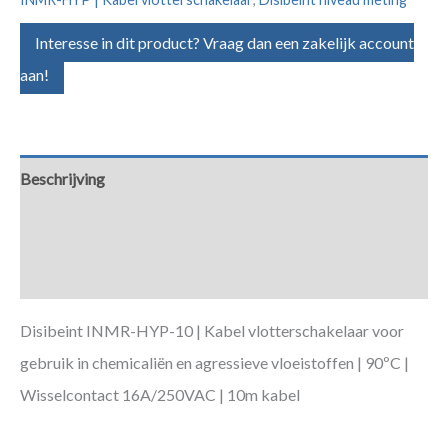
Interesse in dit product? Vraag dan een zakelijk account
aan!
Beschrijving
Aanvullende informatie
Downloads
Disibeint INMR-HYP-10 | Kabel vlotterschakelaar voor
gebruik in chemicaliën en agressieve vloeistoffen | 90ºC |
Wisselcontact 16A/250VAC | 10m kabel