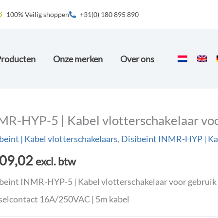
100% Veilig shoppen
+31(0) 180 895 890
Producten
Onze merken
Over ons
MR-HYP-5 | Kabel vlotterschakelaar voo
beint | Kabel vlotterschakelaars
,
Disibeint INMR-HYP | Kab
09,02
excl. btw
beint INMR-HYP-5 | Kabel vlotterschakelaar voor gebruik in
elcontact 16A/250VAC | 5m kabel