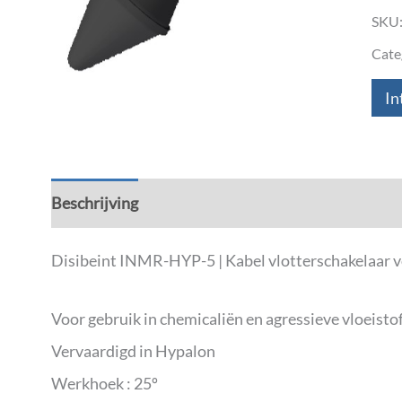
SKU
Cate
In
Beschrijving
Aanvullende informatie
Down
Disibeint INMR-HYP-5 | Kabel vlotterschakelaar vo
Voor gebruik in chemicaliën en agressieve vloeisto
Vervaardigd in Hypalon
Werkhoek : 25º