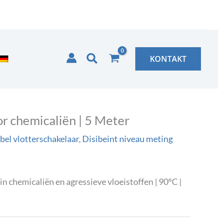
Zoeken
KONTAKT
r chemicaliën | 5 Meter
el vlotterschakelaar
,
Disibeint niveau meting
 chemicaliën en agressieve vloeistoffen | 90ºC |