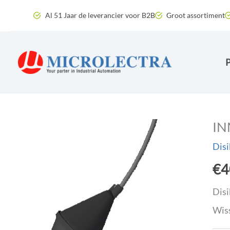
Ga
Al 51 Jaar de leverancier voor B2B
Groot assortiment
naar
de
inhoud
IN
Disi
€
4
Disi
Wiss