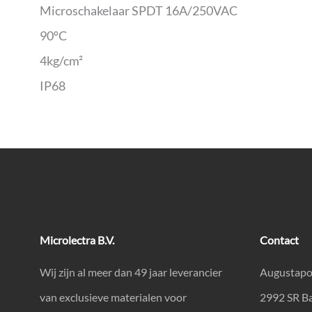
Microschakelaar SPDT 16A/250VAC
90ºC
4kg/cm²
IP68
Microlectra B.V.
Contact
Wij zijn al meer dan 49 jaar leverancier
Augustapo
van exclusieve materialen voor
2992 SR B