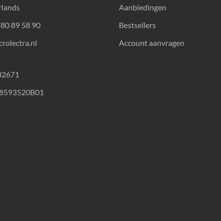
rlands
Aanbiedingen
180 89 58 90
Bestsellers
rolectra.nl
Account aanvragen
82671
18593520B01