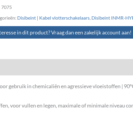
:
7075
gorieën:
Disibeint | Kabel vlotterschakelaars
,
Disibeint INMR-HYP 
teresse in dit product? Vraag dan een zakelijk account aan!
loads
or gebruik in chemicaliën en agressieve vloeistoffen | 9
ffen, voor vullen en legen, maximale of minimale niveau co