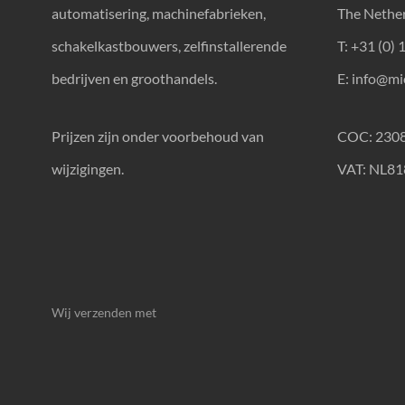
automatisering, machinefabrieken,
The Nethe
schakelkastbouwers, zelfinstallerende
T: +31 (0) 
bedrijven en groothandels.
E:
info@mic
Prijzen zijn onder voorbehoud van
COC: 230
wijzigingen.
VAT: NL8
Wij verzenden met