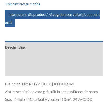
Disibeint niveau meting
Interesse in dit product? Vraag dan een zakelijk account
aan!
Beschrijving
Aanvullende informatie
Downloads
Disibeint INMR HYP EX-10 | ATEX Kabel
vlotterschakelaar voor gebruik in geclassificeerde zones
(gas of stof) | Materiaal Hypalon | 10mA, 24VAC/DC