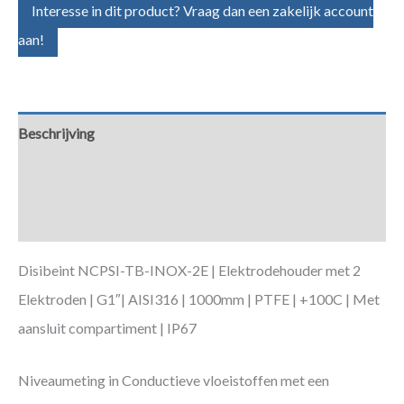
Interesse in dit product? Vraag dan een zakelijk account
aan!
Beschrijving
Aanvullende informatie
Downloads
Disibeint NCPSI-TB-INOX-2E | Elektrodehouder met 2
Elektroden | G1″| AISI316 | 1000mm | PTFE | +100C | Met
aansluit compartiment | IP67
Niveaumeting in Conductieve vloeistoffen met een