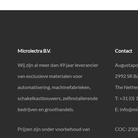
Microlectra B.V.
Contact
Wij zijn al meer dan 49 jaar leverancier
Augustapo
van exclusieve materialen voor
2992 SR B
automatisering, machinefabrieken,
The Nethe
schakelkastbouwers, zelfinstallerende
T: +31 (0) 
bedrijven en groothandels.
E:
info@mic
Prijzen zijn onder voorbehoud van
COC: 230