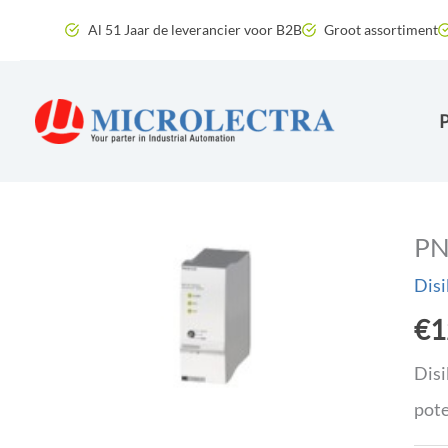
Ga
Al 51 Jaar de leverancier voor B2B
Groot assortiment
naar
de
inhoud
PN
Disi
€
1
Disi
pote