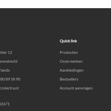
Quick link
lder 12
Producten
arendrecht
Onze merken
rlands
Aanbiedingen
180 89 58 90
Bestsellers
rolectra.nl
Account aanvragen
82671