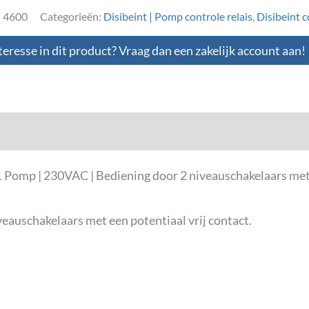
:
4600
Categorieën:
Disibeint | Pomp controle relais
,
Disibeint c
teresse in dit product? Vraag dan een zakelijk account aan!
loads
 Pomp | 230VAC | Bediening door 2 niveauschakelaars met 
eauschakelaars met een potentiaal vrij contact.