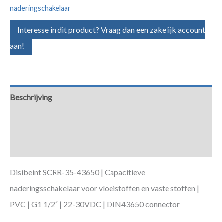
naderingschakelaar
Interesse in dit product? Vraag dan een zakelijk account
aan!
Beschrijving
Aanvullende informatie
Downloads
Disibeint SCRR-35-43650 | Capacitieve
naderingsschakelaar voor vloeistoffen en vaste stoffen |
PVC | G1 1/2″ | 22-30VDC | DIN43650 connector