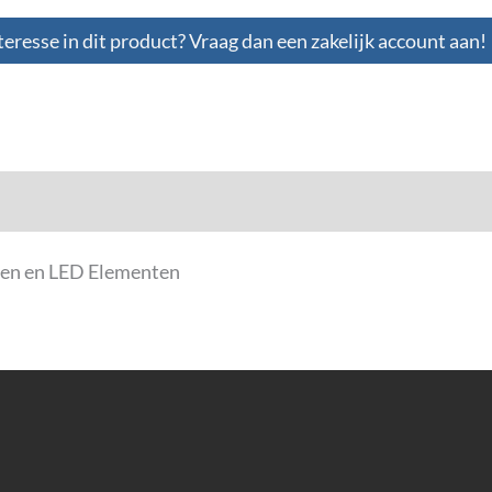
teresse in dit product? Vraag dan een zakelijk account aan!
loads
cten en LED Elementen