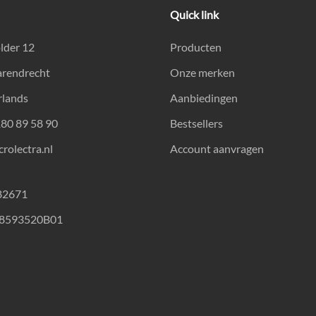
Quick link
lder 12
Producten
arendrecht
Onze merken
rlands
Aanbiedingen
180 89 58 90
Bestsellers
rolectra.nl
Account aanvragen
82671
18593520B01