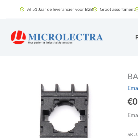
Ga
Al 51 Jaar de leverancier voor B2B
Groot assortiment
naar
de
inhoud
BA
Emas
€
0
Emas
SKU