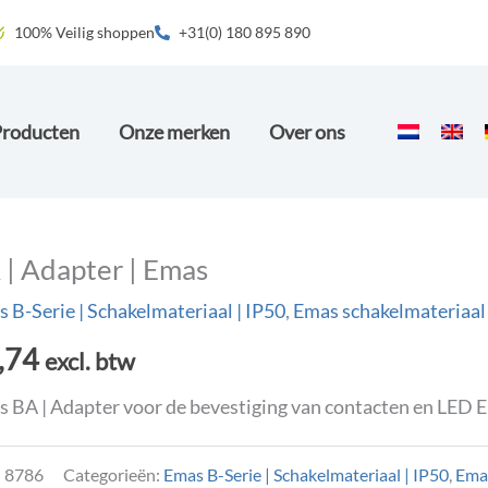
100% Veilig shoppen
+31(0) 180 895 890
Producten
Onze merken
Over ons
 | Adapter | Emas
 B-Serie | Schakelmateriaal | IP50
,
Emas schakelmateriaal
,74
excl. btw
 BA | Adapter voor de bevestiging van contacten en LED 
:
8786
Categorieën:
Emas B-Serie | Schakelmateriaal | IP50
,
Emas