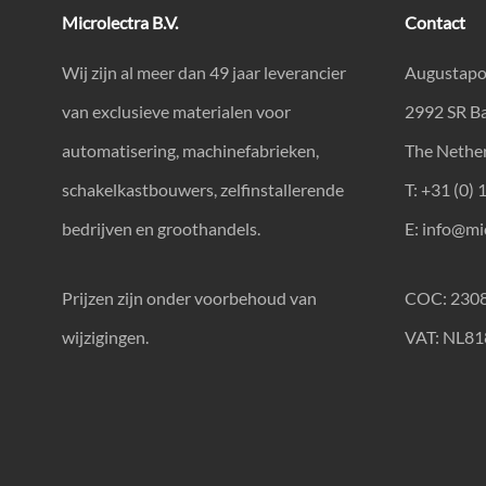
Microlectra B.V.
Contact
Wij zijn al meer dan 49 jaar leverancier
Augustapo
van exclusieve materialen voor
2992 SR B
automatisering, machinefabrieken,
The Nethe
schakelkastbouwers, zelfinstallerende
T: +31 (0) 
bedrijven en groothandels.
E:
info@mic
Prijzen zijn onder voorbehoud van
COC: 230
wijzigingen.
VAT: NL8