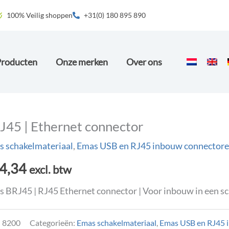
100% Veilig shoppen
+31(0) 180 895 890
Producten
Onze merken
Over ons
J45 | Ethernet connector
 schakelmateriaal
,
Emas USB en RJ45 inbouw connector
4,34
excl. btw
 BRJ45 | RJ45 Ethernet connector | Voor inbouw in een sc
:
8200
Categorieën:
Emas schakelmateriaal
,
Emas USB en RJ45 