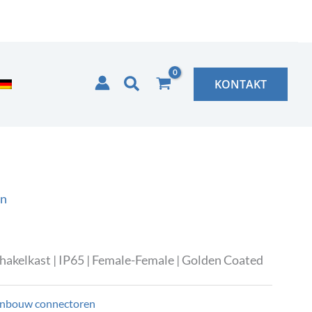
Zoeken
KONTAKT
en
hakelkast | IP65 | Female-Female | Golden Coated
inbouw connectoren