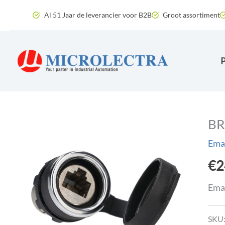
Ga
Al 51 Jaar de leverancier voor B2B
Groot assortiment
naar
de
inhoud
BR
Emas
€
2
Emas
SKU