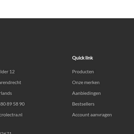
Quick link
lder 12
Producten
arendrecht
Onze merken
rlands
Aanbiedingen
180 89 58 90
Bestsellers
rolectra.nl
Account aanvragen
82671