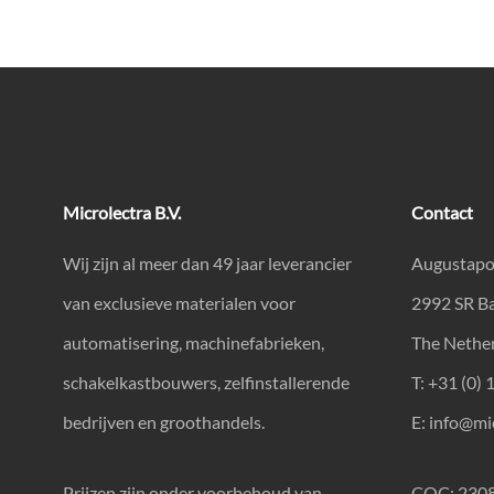
Microlectra B.V.
Contact
Wij zijn al meer dan 49 jaar leverancier
Augustapo
van exclusieve materialen voor
2992 SR B
automatisering, machinefabrieken,
The Nethe
schakelkastbouwers, zelfinstallerende
T: +31 (0) 
bedrijven en groothandels.
E:
info@mic
Prijzen zijn onder voorbehoud van
COC: 230