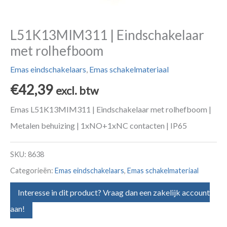
L51K13MIM311 | Eindschakelaar
met rolhefboom
Emas eindschakelaars
,
Emas schakelmateriaal
€
42,39
excl. btw
Emas L51K13MIM311 | Eindschakelaar met rolhefboom |
Metalen behuizing | 1xNO+1xNC contacten | IP65
SKU:
8638
Categorieën:
Emas eindschakelaars
,
Emas schakelmateriaal
Interesse in dit product? Vraag dan een zakelijk account
aan!