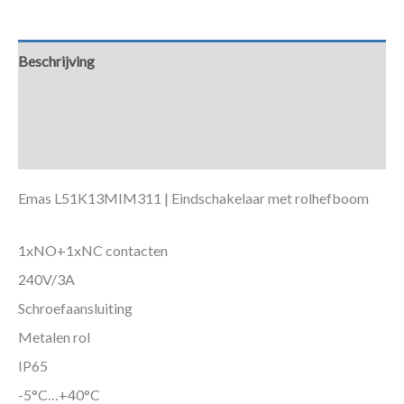
Beschrijving
Aanvullende informatie
Downloads
Emas L51K13MIM311 | Eindschakelaar met rolhefboom
1xNO+1xNC contacten
240V/3A
Schroefaansluiting
Metalen rol
IP65
-5°C…+40°C