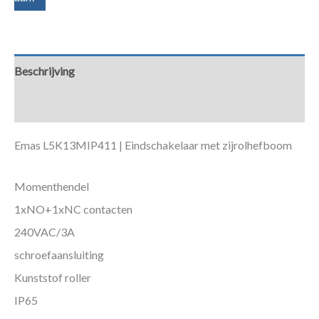
Beschrijving
Aanvullende informatie
Emas L5K13MIP411 | Eindschakelaar met zijrolhefboom
Momenthendel
1xNO+1xNC contacten
240VAC/3A
schroefaansluiting
Kunststof roller
IP65