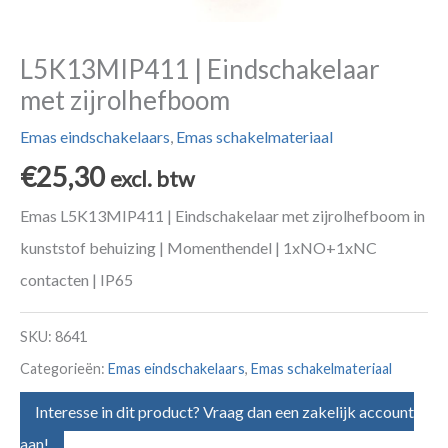
L5K13MIP411 | Eindschakelaar
met zijrolhefboom
Emas eindschakelaars
,
Emas schakelmateriaal
€
25,30
excl. btw
Emas L5K13MIP411 | Eindschakelaar met zijrolhefboom in
kunststof behuizing | Momenthendel | 1xNO+1xNC
contacten | IP65
SKU:
8641
Categorieën:
Emas eindschakelaars
,
Emas schakelmateriaal
Interesse in dit product? Vraag dan een zakelijk account
aan!