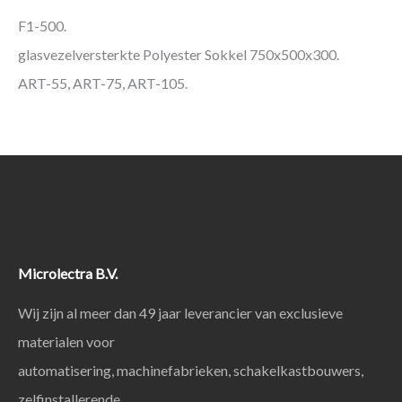
F1-500.
glasvezelversterkte Polyester Sokkel 750x500x300.
ART-55, ART-75, ART-105.
Microlectra B.V.
Wij zijn al meer dan 49 jaar leverancier van exclusieve
materialen voor
automatisering, machinefabrieken, schakelkastbouwers,
zelfinstallerende