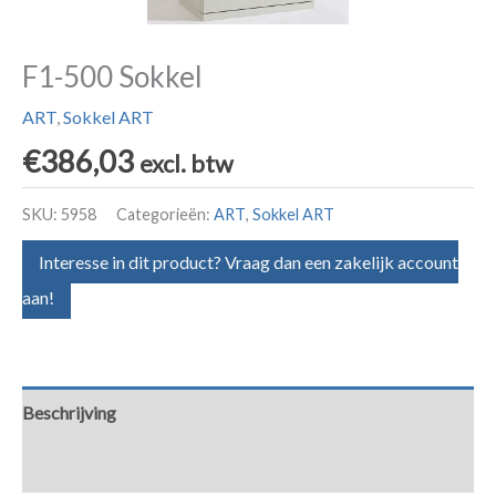
F1-500 Sokkel
ART
,
Sokkel ART
€
386,03
excl. btw
SKU:
5958
Categorieën:
ART
,
Sokkel ART
Interesse in dit product? Vraag dan een zakelijk account
aan!
Beschrijving
Aanvullende informatie