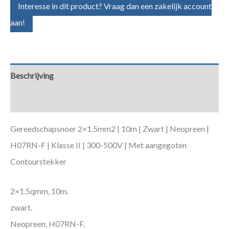
Interesse in dit product? Vraag dan een zakelijk account
aan!
Beschrijving
Aanvullende informatie
Gereedschapsnoer 2×1.5mm2 | 10m | Zwart | Neopreen |
H07RN-F | Klasse II | 300-500V | Met aangegoten
Contourstekker
2×1.5qmm, 10m.
zwart.
Neopreen, H07RN-F.