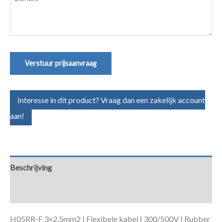
(Vereist)
Verstuur prijsaanvraag
Interesse in dit product? Vraag dan een zakelijk account
aan!
Beschrijving
Aanvullende informatie
H05RR-F 3×2.5mm2 | Flexibele kabel | 300/500V | Rubber