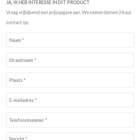
JA, IK HEB INTERESSE IN DIT PRODUCT
Vraag vrijblijvend een prijsopgave aan. We nemen binnen 24 uur
contact op.
Naam
(Vereist)
Straatnaam
(Vereist)
Plaats
(Vereist)
E-
mailadres
Telefoonnummer
(Vereist)
(Vereist)
Bericht