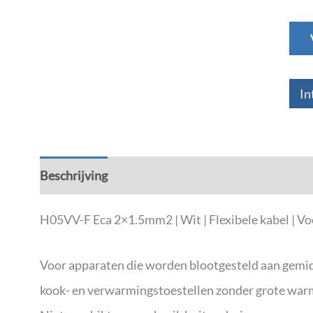
In
Beschrijving
Aanvullende informatie
H05VV-F Eca 2×1.5mm2 | Wit | Flexibele kabel | V
Voor apparaten die worden blootgesteld aan gemid
kook- en verwarmingstoestellen zonder grote war