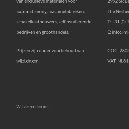
van exclusieve materialen voor
2992 SR B
automatisering, machinefabrieken,
The Nethe
schakelkastbouwers, zelfinstallerende
T: +31 (0) 
bedrijven en groothandels.
E:
info@mic
Prijzen zijn onder voorbehoud van
COC: 230
wijzigingen.
VAT: NL8
Wij verzenden met