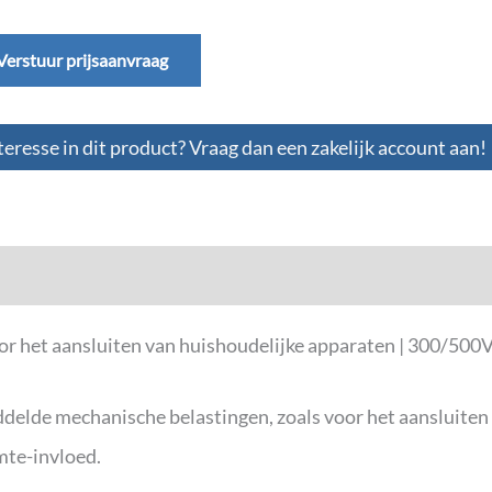
Verstuur prijsaanvraag
teresse in dit product? Vraag dan een zakelijk account aan!
oor het aansluiten van huishoudelijke apparaten | 300/50
delde mechanische belastingen, zoals voor het aansluiten
mte-invloed.