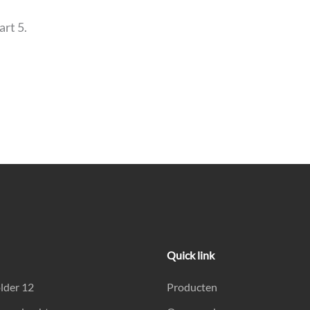
rt 5.
Quick link
lder 12
Producten