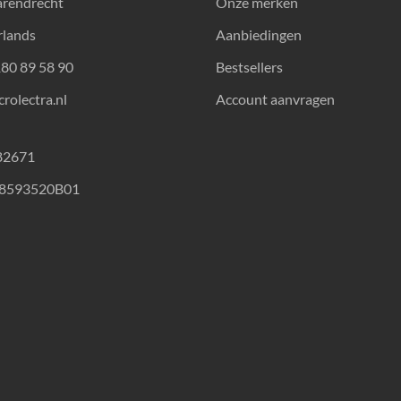
arendrecht
Onze merken
rlands
Aanbiedingen
180 89 58 90
Bestsellers
rolectra.nl
Account aanvragen
82671
18593520B01