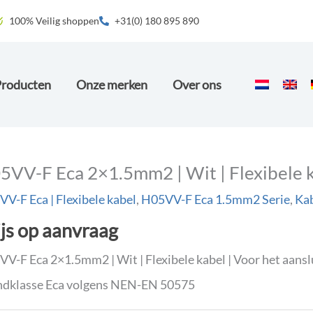
100% Veilig shoppen
+31(0) 180 895 890
Producten
Onze merken
Over ons
5VV-F Eca 2×1.5mm2 | Wit | Flexibele 
V-F Eca | Flexibele kabel
,
H05VV-F Eca 1.5mm2 Serie
,
Ka
ijs op aanvraag
V-F Eca 2×1.5mm2 | Wit | Flexibele kabel | Voor het aansl
ndklasse Eca volgens NEN-EN 50575