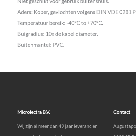
Niet geschikt voor gebruik buitenshuis.
Aders: Koper, gevlochten volgens DIN VDE 0281 Pa
Temperatuur bereik: -40°C to +70°C.
Buigradius: 10x de kabel diameter.
Buitenmantel: PVC.
Microlectra B.V.
Contact
Wij zijn al meer dan 49 jaar leverancier
Augustapo