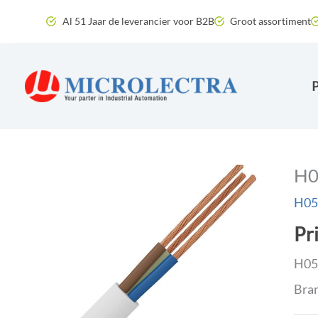
Ga
Al 51 Jaar de leverancier voor B2B
Groot assortiment
naar
de
inhoud
H0
H05V
Pr
H05V
Bra