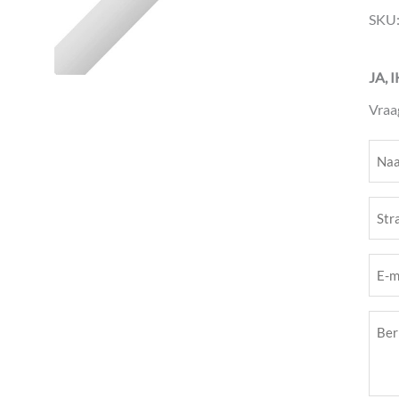
SKU
JA, 
Vraa
Naa
(Vere
Stra
(Vere
E-
mail
Beri
(Vere
(Vere