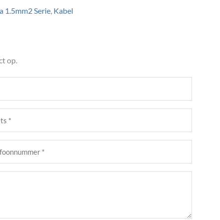
a 1.5mm2 Serie
,
Kabel
t op.
s
st)
foonnummer
st)