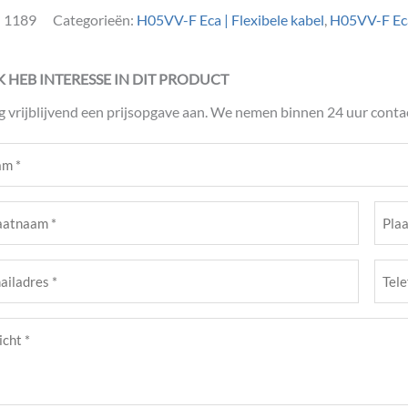
:
1189
Categorieën:
H05VV-F Eca | Flexibele kabel
,
H05VV-F Ec
IK HEB INTERESSE IN DIT PRODUCT
g vrijblijvend een prijsopgave aan. We nemen binnen 24 uur contac
m
ist)
atnaam
Plaat
ist)
(Verei
Tele
adres
(Verei
cht
ist)
ist)