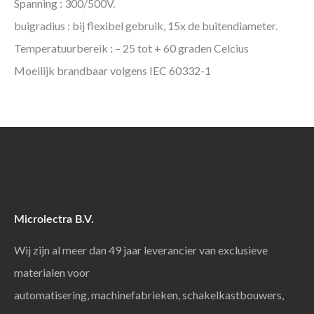
Spanning : 300/500V.
buigradius : bij flexibel gebruik, 15x de buitendiameter.
Temperatuurbereik : – 25 tot + 60 graden Celcius
Moeilijk brandbaar volgens IEC 60332-1
Microlectra B.V.
Wij zijn al meer dan 49 jaar leverancier van exclusieve
materialen voor
automatisering, machinefabrieken, schakelkastbouwers,