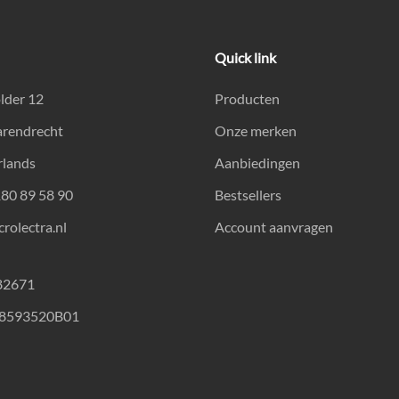
Quick link
lder 12
Producten
arendrecht
Onze merken
rlands
Aanbiedingen
180 89 58 90
Bestsellers
rolectra.nl
Account aanvragen
82671
18593520B01