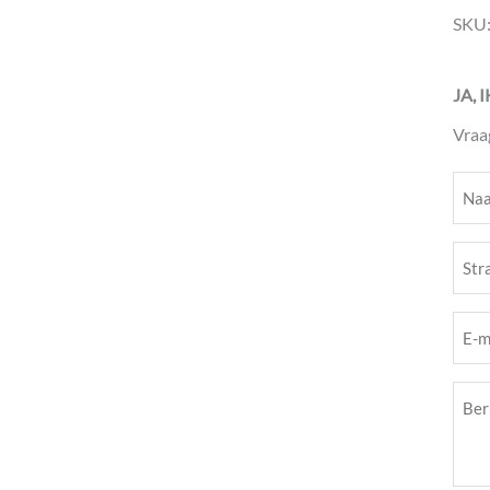
SKU
JA, 
Vraa
Naa
(Vere
Stra
(Vere
E-
mail
Beri
(Vere
(Vere