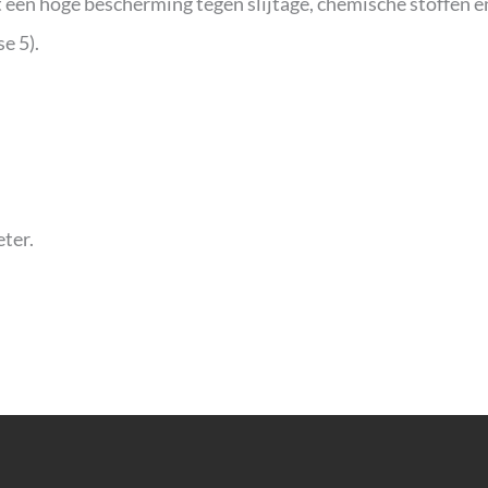
een hoge bescherming tegen slijtage, chemische stoffen e
e 5).
eter.