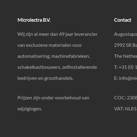
Microlectra B.V.
Contact
Wij zijn al meer dan 49 jaar leverancier
Augustapo
van exclusieve materialen voor
2992 SR B
automatisering, machinefabrieken,
The Nethe
schakelkastbouwers, zelfinstallerende
T: +31 (0) 
bedrijven en groothandels.
E:
info@mic
Prijzen zijn onder voorbehoud van
COC: 230
wijzigingen.
VAT: NL8