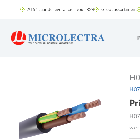
Ga
Al 51 Jaar de leverancier voor B2B
Groot assortiment
naar
de
inhoud
H0
H07R
Pr
H07R
weer