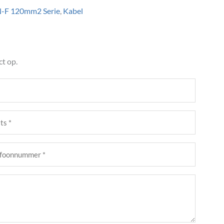
-F 120mm2 Serie
,
Kabel
t op.
s
st)
foonnummer
st)