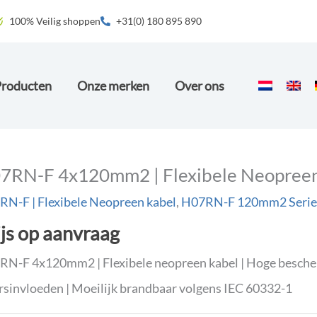
100% Veilig shoppen
+31(0) 180 895 890
Producten
Onze merken
Over ons
7RN-F 4x120mm2 | Flexibele Neopreen
N-F | Flexibele Neopreen kabel
,
H07RN-F 120mm2 Serie
ijs op aanvraag
N-F 4x120mm2 | Flexibele neopreen kabel | Hoge bescherm
sinvloeden | Moeilijk brandbaar volgens IEC 60332-1