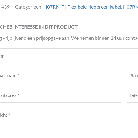
:
439
Categorieën:
H07RN-F | Flexibele Neopreen kabel
,
H07RN
IK HEB INTERESSE IN DIT PRODUCT
g vrijblijvend een prijsopgave aan. We nemen binnen 24 uur contac
m
ist)
atnaam
Plaat
ist)
(Verei
Tele
adres
(Verei
cht
ist)
ist)